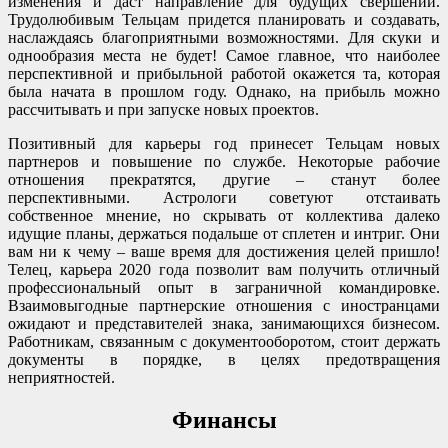
изменения и даст направление для будущих свершений.
Трудолюбивым Тельцам придется планировать и создавать,
наслаждаясь благоприятными возможностями. Для скуки и
однообразия места не будет! Самое главное, что наиболее
перспективной и прибыльной работой окажется та, которая
была начата в прошлом году. Однако, на прибыль можно
рассчитывать и при запуске новых проектов.
Позитивный для карьеры год принесет Тельцам новых
партнеров и повышение по службе. Некоторые рабочие
отношения прекратятся, другие – станут более
перспективными. Астрологи советуют отстаивать
собственное мнение, но скрывать от коллектива далеко
идущие планы, держаться подальше от сплетен и интриг. Они
вам ни к чему – ваше время для достижения целей пришло!
Телец, карьера 2020 года позволит вам получить отличный
профессиональный опыт в заграничной командировке.
Взаимовыгодные партнерские отношения с иностранцами
ожидают и представителей знака, занимающихся бизнесом.
Работникам, связанным с документооборотом, стоит держать
документы в порядке, в целях предотвращения
неприятностей.
Финансы