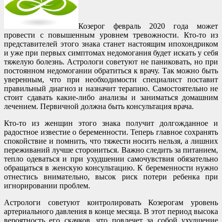
Козерог февраль 2020 года может
провести с повышенным уровнем тревожности. Кто-то из
представителей этого знака станет настоящим ипохондриком
и уже при первых симптомах недомогания будет искать у себя
тяжелую болезнь. Астрологи советуют не паниковать, но при
постоянном недомогании обратиться к врачу. Так можно быть
уверенным, что при необходимости специалист поставит
правильный диагноз и назначит терапию. Самостоятельно не
стоит сдавать какие-либо анализы и заниматься домашним
лечением. Первичной должна быть консультация врача.
Кто-то из женщин этого знака получит долгожданное и
радостное известие о беременности. Теперь главное сохранять
спокойствие и помнить, что тяжести носить нельзя, а лишних
переживаний лучше сторониться. Важно следить за питанием,
тепло одеваться и при ухудшении самочувствия обязательно
обращаться в женскую консультацию. К беременности нужно
отнестись внимательно, высок риск потери ребенка при
игнорировании проблем.
Астрологи советуют контролировать Козерогам уровень
артериального давления в конце месяца. В этот период высока
вероятность его скачков, что повлечет за собой ухудшение