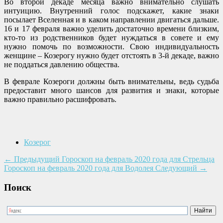
Во второй декаде месяца важно внимательно слушать
интуицию. Внутренний голос подскажет, какие знаки
посылает Вселенная и в каком направлении двигаться дальше.
16 и 17 февраля важно уделить достаточно времени близким,
кто-то из родственников будет нуждаться в совете и ему
нужно помочь по возможности. Свою индивидуальность
женщине – Козерогу нужно будет отстоять в 3-й декаде, важно
не поддаться давлению общества.
В феврале Козероги должны быть внимательны, ведь судьба
предоставит много шансов для развития и знаки, которые
важно правильно расшифровать.
Козерог
←
Предыдущий
Гороскоп на февраль 2020 года для Стрельца
Гороскоп на февраль 2020 года для Водолея
Следующий
→
Поиск