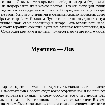
о знака. Львы могут закрыться в себе, партнерам будет казат
е не подозревайте их в чем-то плохом. В такой ситуации лу
годарят вас за поддержку и помощь. В середине и конце января
, не стоит быть эгоистичными и слишком сильно проявлять свою
браться с проблемой вдвоем. Чужие советы только ухудшат ситу
тивно искать свою половинку в январе. Есть вероятность недол
е стоит торопить события, пусть все развивается постепенно, ид
в. Союз будет крепким и долгим, принесет партнерам много люб
Мужчина — Лев
январь 2020, Лев — мужчина будет иметь стабильность на работ
. Самостоятельная работа будет более эффективной и не прине
не устраивать скандал, а сразу обсудить все с партнером. 
льше внимания. Ваши отношения станут только крепче. В этом м
стно, что у Львов золотые руки, они с удовольствием сделают