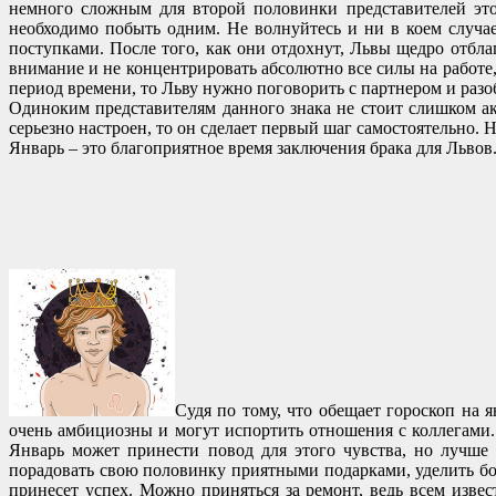
немного сложным для второй половинки представителей этог
необходимо побыть одним. Не волнуйтесь и ни в коем случа
поступками. После того, как они отдохнут, Львы щедро отбла
внимание и не концентрировать абсолютно все силы на работе
период времени, то Льву нужно поговорить с партнером и разо
Одиноким представителям данного знака не стоит слишком ак
серьезно настроен, то он сделает первый шаг самостоятельно. Н
Январь – это благоприятное время заключения брака для Льво
Судя по тому, что обещает гороскоп на 
очень амбициозны и могут испортить отношения с коллегами
Январь может принести повод для этого чувства, но лучше 
порадовать свою половинку приятными подарками, уделить бо
принесет успех. Можно приняться за ремонт, ведь всем изве