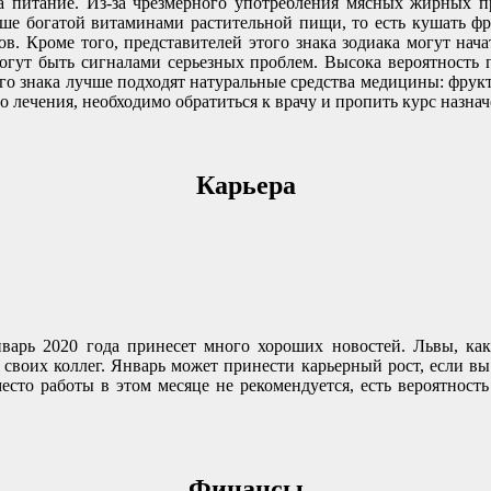
на питание. Из-за чрезмерного употребления мясных жирных 
ьше богатой витаминами растительной пищи, то есть кушать ф
в. Кроме того, представителей этого знака зодиака могут нача
могут быть сигналами серьезных проблем. Высока вероятность 
ого знака лучше подходят натуральные средства медицины: фру
о лечения, необходимо обратиться к врачу и пропить курс назна
Карьера
варь 2020 года принесет много хороших новостей. Львы, ка
 своих коллег. Январь может принести карьерный рост, если вы 
есто работы в этом месяце не рекомендуется, есть вероятность
Финансы