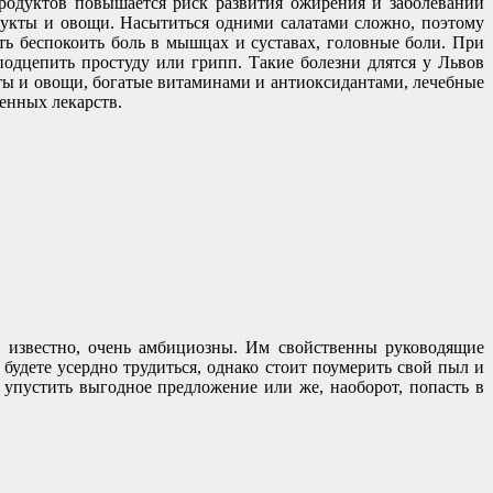
продуктов повышается риск развития ожирения и заболеваний
рукты и овощи. Насытиться одними салатами сложно, поэтому
ть беспокоить боль в мышцах и суставах, головные боли. При
подцепить простуду или грипп. Такие болезни длятся у Львов
кты и овощи, богатые витаминами и антиоксидантами, лечебные
ченных лекарств.
к известно, очень амбициозны. Им свойственны руководящие
будете усердно трудиться, однако стоит поумерить свой пыл и
 упустить выгодное предложение или же, наоборот, попасть в