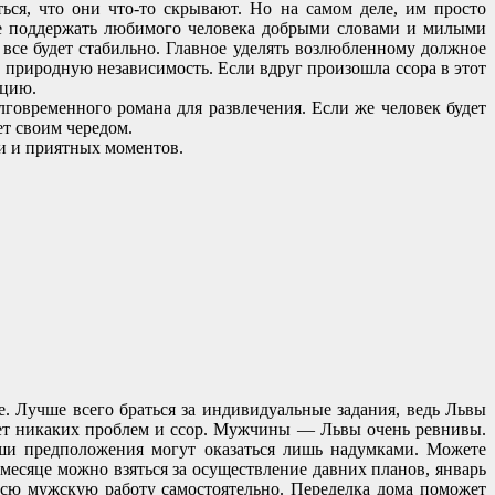
ься, что они что-то скрывают. Но на самом деле, им просто
чше поддержать любимого человека добрыми словами и милыми
 все будет стабильно. Главное уделять возлюбленному должное
 природную независимость. Если вдруг произошла ссора в этот
ацию.
говременного романа для развлечения. Если же человек будет
ет своим чередом.
ви и приятных моментов.
е. Лучше всего браться за индивидуальные задания, ведь Львы
сет никаких проблем и ссор. Мужчины — Львы очень ревнивы.
Ваши предположения могут оказаться лишь надумками. Можете
есяце можно взяться за осуществление давних планов, январь
 всю мужскую работу самостоятельно. Переделка дома поможет