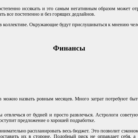
остепенно иссякать и это самым негативным образом может отра
ать все постепенно и без горящих дедлайнов.
 в коллективе. Окружающие будут прислушиваться к мнению чел
Финансы
в можно назвать ровным месяцев. Много затрат потребуют быто
ы отвлечься от будней и просто развлечься. Астрологи совету
оступит предложение о хорошей подработке.
внимательно распланировать весь бюджет. Это позволит сэкономи
 оставить их в стороне. Подобный риск не оправдает себя, 