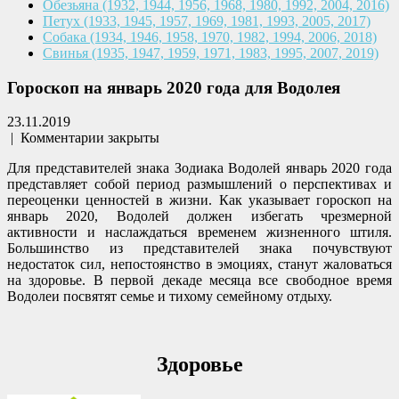
Обезьяна
(1932, 1944, 1956, 1968,
1980, 1992, 2004, 2016)
Петух
(1933, 1945, 1957, 1969,
1981, 1993, 2005, 2017)
Собака
(1934, 1946, 1958, 1970,
1982, 1994, 2006, 2018)
Свинья
(1935, 1947, 1959, 1971,
1983, 1995, 2007, 2019)
Гороскоп на январь 2020 года для Водолея
23.11.2019
|
Комментарии закрыты
Для представителей знака Зодиака Водолей январь 2020 года
представляет собой период размышлений о перспективах и
переоценки ценностей в жизни. Как указывает гороскоп на
январь 2020, Водолей должен избегать чрезмерной
активности и наслаждаться временем жизненного штиля.
Большинство из представителей знака почувствуют
недостаток сил, непостоянство в эмоциях, станут жаловаться
на здоровье. В первой декаде месяца все свободное время
Водолеи посвятят семье и тихому семейному отдыху.
Здоровье